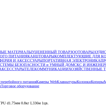
НЫЕ МАТЕРИАЛЫ
УЦЕНЕННЫЙ ТОВАР
ЗООТОВАРЫ
АУДИ
ОГО ПИТАНИЯ
КАНЦТОВАРЫ
КОМПЛЕКТУЮЩИЕ ДЛЯ К
ФЕРИЯ И АКСЕССУАРЫ
ПОРТАТИВНАЯ ЭЛЕКТРОНИКА
ПР
СТЕМЫ БЕЗОПАСНОСТИ и УМНЫЙ ДОМ
СКС И ИНЖЕНЕР
 АКСЕССУАРЫ
ТЕЛЕКОММУНИКАЦИИ
ХОЗЯЙСТВЕННЫЕ 
сперебойного питания
Камеры Web
Клавиатуры
Колонки
Копиры
М
ы
Торговое оборудование
PU d1.75мм 0.8кг L336м 1цв.