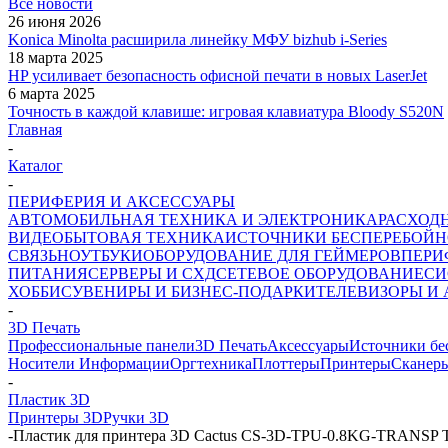
Все новости
26 июня 2026
Konica Minolta расширила линейку МФУ bizhub i-Series
18 марта 2025
HP усиливает безопасность офисной печати в новых LaserJet
6 марта 2025
Точность в каждой клавише: игровая клавиатура Bloody S520N
Главная
-
Каталог
-
ПЕРИФЕРИЯ И АКСЕССУАРЫ
АВТОМОБИЛЬНАЯ ТЕХНИКА И ЭЛЕКТРОНИКА
РАСХОД
ВИДЕО
БЫТОВАЯ ТЕХНИКА
ИСТОЧНИКИ БЕСПЕРЕБОЙН
СВЯЗЬ
НОУТБУКИ
ОБОРУДОВАНИЕ ДЛЯ ГЕЙМЕРОВ
ПЕРИ
ПИТАНИЯ
СЕРВЕРЫ И СХД
СЕТЕВОЕ ОБОРУДОВАНИЕ
СИ
ХОББИ
СУВЕНИРЫ И БИЗНЕС-ПОДАРКИ
ТЕЛЕВИЗОРЫ И
-
3D Печать
Профессиональные панели
3D Печать
Аксессуары
Источники бе
Носители Информации
Оргтехника
Плоттеры
Принтеры
Сканер
-
Пластик 3D
Принтеры 3D
Ручки 3D
-
Пластик для принтера 3D Cactus CS-3D-TPU-0.8KG-TRANSP T