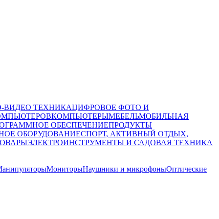
О-ВИДЕО ТЕХНИКА
ЦИФРОВОЕ ФОТО И
ОМПЬЮТЕРОВ
КОМПЬЮТЕРЫ
МЕБЕЛЬ
МОБИЛЬНАЯ
ОГРАММНОЕ ОБЕСПЕЧЕНИЕ
ПРОДУКТЫ
НОЕ ОБОРУДОВАНИЕ
СПОРТ, АКТИВНЫЙ ОТДЫХ,
ТОВАРЫ
ЭЛЕКТРОИНСТРУМЕНТЫ И САДОВАЯ ТЕХНИКА
анипуляторы
Мониторы
Наушники и микрофоны
Оптические