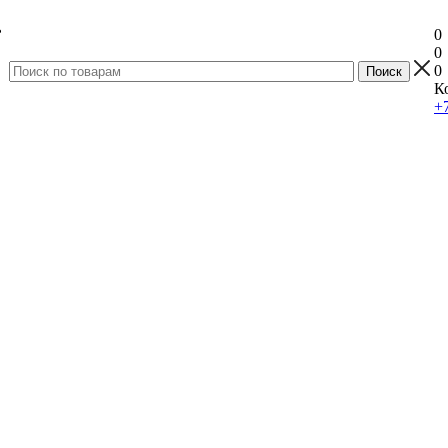
0
0
0
К
+7