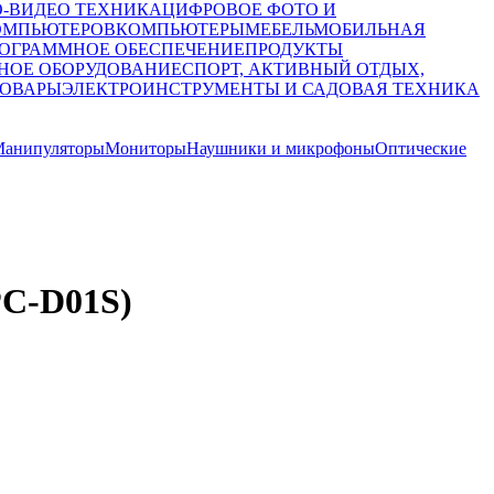
О-ВИДЕО ТЕХНИКА
ЦИФРОВОЕ ФОТО И
ОМПЬЮТЕРОВ
КОМПЬЮТЕРЫ
МЕБЕЛЬ
МОБИЛЬНАЯ
ОГРАММНОЕ ОБЕСПЕЧЕНИЕ
ПРОДУКТЫ
НОЕ ОБОРУДОВАНИЕ
СПОРТ, АКТИВНЫЙ ОТДЫХ,
ТОВАРЫ
ЭЛЕКТРОИНСТРУМЕНТЫ И САДОВАЯ ТЕХНИКА
анипуляторы
Мониторы
Наушники и микрофоны
Оптические
PC-D01S)