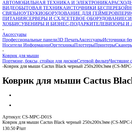
АВТОМОБИЛЬНАЯ ТЕХНИКА И ЭЛЕКТРОНИКА
РАСХОД
ВИДЕО
БЫТОВАЯ ТЕХНИКА
ИСТОЧНИКИ БЕСПЕРЕБОЙН
СВЯЗЬ
НОУТБУКИ
ОБОРУДОВАНИЕ ДЛЯ ГЕЙМЕРОВ
ПЕРИ
ПИТАНИЯ
СЕРВЕРЫ И СХД
СЕТЕВОЕ ОБОРУДОВАНИЕ
СИ
ХОББИ
СУВЕНИРЫ И БИЗНЕС-ПОДАРКИ
ТЕЛЕВИЗОРЫ И
-
Аксессуары
Профессиональные панели
3D Печать
Аксессуары
Источники бе
Носители Информации
Оргтехника
Плоттеры
Принтеры
Сканер
-
Коврик для мыши
Портмоне, боксы, стойки для дисков
Сетевой фильтр
Чистящие с
-
Коврик для мыши Cactus Black черный 250x200x3мм (CS-MPC
Коврик для мыши Cactus Bla
Артикул:
CS-MPC-D01S
Коврик для мыши Cactus Black черный 250x200x3мм (CS-MPC-
130.50
₽
/шт