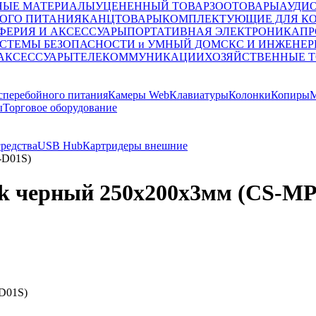
НЫЕ МАТЕРИАЛЫ
УЦЕНЕННЫЙ ТОВАР
ЗООТОВАРЫ
АУДИ
ОГО ПИТАНИЯ
КАНЦТОВАРЫ
КОМПЛЕКТУЮЩИЕ ДЛЯ К
ФЕРИЯ И АКСЕССУАРЫ
ПОРТАТИВНАЯ ЭЛЕКТРОНИКА
ПР
СТЕМЫ БЕЗОПАСНОСТИ и УМНЫЙ ДОМ
СКС И ИНЖЕНЕР
 АКСЕССУАРЫ
ТЕЛЕКОММУНИКАЦИИ
ХОЗЯЙСТВЕННЫЕ 
сперебойного питания
Камеры Web
Клавиатуры
Колонки
Копиры
М
ы
Торговое оборудование
редства
USB Hub
Картридеры внешние
-D01S)
ck черный 250x200x3мм (CS-M
D01S)