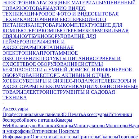
ЭЛЕКТРОНИКА
РАСХОДНЫЕ МАТЕРИАЛЫ
УЦЕНЕННЫЙ
ТОВАР
ЗООТОВАРЫ
АУДИО-ВИДЕО
ТЕХНИКА
ЦИФРОВОЕ ФОТО И ВИДЕО
БЫТОВАЯ
ТЕХНИКА
ИСТОЧНИКИ БЕСПЕРЕБОЙНОГО
ПИТАНИЯ
КАНЦТОВАРЫ
КОМПЛЕКТУЮЩИЕ ДЛЯ
КОМПЬЮТЕРОВ
КОМПЬЮТЕРЫ
МЕБЕЛЬ
МОБИЛЬНАЯ
СВЯЗЬ
НОУТБУКИ
ОБОРУДОВАНИЕ ДЛЯ
ГЕЙМЕРОВ
ПЕРИФЕРИЯ И
АКСЕССУАРЫ
ПОРТАТИВНАЯ
ЭЛЕКТРОНИКА
ПРОГРАММНОЕ
ОБЕСПЕЧЕНИЕ
ПРОДУКТЫ ПИТАНИЯ
СЕРВЕРЫ И
СХД
СЕТЕВОЕ ОБОРУДОВАНИЕ
СИСТЕМЫ
БЕЗОПАСНОСТИ и УМНЫЙ ДОМ
СКС И ИНЖЕНЕРНОЕ
ОБОРУДОВАНИЕ
СПОРТ, АКТИВНЫЙ ОТДЫХ,
ХОББИ
СУВЕНИРЫ И БИЗНЕС-ПОДАРКИ
ТЕЛЕВИЗОРЫ И
АКСЕССУАРЫ
ТЕЛЕКОММУНИКАЦИИ
ХОЗЯЙСТВЕННЫЕ
ТОВАРЫ
ЭЛЕКТРОИНСТРУМЕНТЫ И САДОВАЯ
ТЕХНИКА
-
Аксессуары
Профессиональные панели
3D Печать
Аксессуары
Источники
бесперебойного питания
Камеры
Web
Клавиатуры
Колонки
Копиры
Манипуляторы
Мониторы
Нау
и микрофоны
Оптические Носители
Информации
Оргтехника
Плоттеры
Принтеры
Сканеры
Торговое