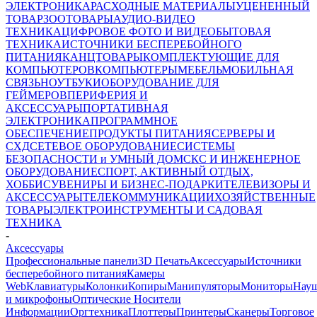
ЭЛЕКТРОНИКА
РАСХОДНЫЕ МАТЕРИАЛЫ
УЦЕНЕННЫЙ
ТОВАР
ЗООТОВАРЫ
АУДИО-ВИДЕО
ТЕХНИКА
ЦИФРОВОЕ ФОТО И ВИДЕО
БЫТОВАЯ
ТЕХНИКА
ИСТОЧНИКИ БЕСПЕРЕБОЙНОГО
ПИТАНИЯ
КАНЦТОВАРЫ
КОМПЛЕКТУЮЩИЕ ДЛЯ
КОМПЬЮТЕРОВ
КОМПЬЮТЕРЫ
МЕБЕЛЬ
МОБИЛЬНАЯ
СВЯЗЬ
НОУТБУКИ
ОБОРУДОВАНИЕ ДЛЯ
ГЕЙМЕРОВ
ПЕРИФЕРИЯ И
АКСЕССУАРЫ
ПОРТАТИВНАЯ
ЭЛЕКТРОНИКА
ПРОГРАММНОЕ
ОБЕСПЕЧЕНИЕ
ПРОДУКТЫ ПИТАНИЯ
СЕРВЕРЫ И
СХД
СЕТЕВОЕ ОБОРУДОВАНИЕ
СИСТЕМЫ
БЕЗОПАСНОСТИ и УМНЫЙ ДОМ
СКС И ИНЖЕНЕРНОЕ
ОБОРУДОВАНИЕ
СПОРТ, АКТИВНЫЙ ОТДЫХ,
ХОББИ
СУВЕНИРЫ И БИЗНЕС-ПОДАРКИ
ТЕЛЕВИЗОРЫ И
АКСЕССУАРЫ
ТЕЛЕКОММУНИКАЦИИ
ХОЗЯЙСТВЕННЫЕ
ТОВАРЫ
ЭЛЕКТРОИНСТРУМЕНТЫ И САДОВАЯ
ТЕХНИКА
-
Аксессуары
Профессиональные панели
3D Печать
Аксессуары
Источники
бесперебойного питания
Камеры
Web
Клавиатуры
Колонки
Копиры
Манипуляторы
Мониторы
Нау
и микрофоны
Оптические Носители
Информации
Оргтехника
Плоттеры
Принтеры
Сканеры
Торговое