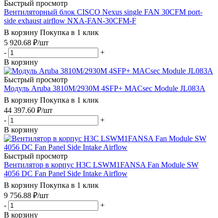
Быстрый просмотр
Вентиляторный блок CISCO Nexus single FAN 30CFM port-
side exhaust airflow NXA-FAN-30CFM-F
В корзину
Покупка в 1 клик
5 920.68
₽
/шт
-
+
В корзину
Быстрый просмотр
Модуль Aruba 3810M/2930M 4SFP+ MACsec Module JL083A
В корзину
Покупка в 1 клик
44 397.60
₽
/шт
-
+
В корзину
Быстрый просмотр
Вентилятор в корпус H3C LSWM1FANSA Fan Module SW
4056 DC Fan Panel Side Intake Airflow
В корзину
Покупка в 1 клик
9 756.88
₽
/шт
-
+
В корзину