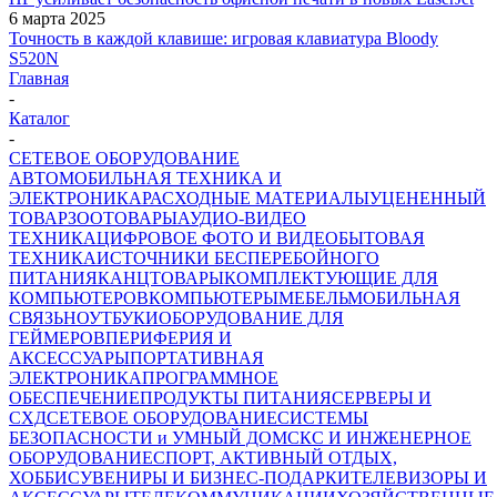
6 марта 2025
Точность в каждой клавише: игровая клавиатура Bloody
S520N
Главная
-
Каталог
-
СЕТЕВОЕ ОБОРУДОВАНИЕ
АВТОМОБИЛЬНАЯ ТЕХНИКА И
ЭЛЕКТРОНИКА
РАСХОДНЫЕ МАТЕРИАЛЫ
УЦЕНЕННЫЙ
ТОВАР
ЗООТОВАРЫ
АУДИО-ВИДЕО
ТЕХНИКА
ЦИФРОВОЕ ФОТО И ВИДЕО
БЫТОВАЯ
ТЕХНИКА
ИСТОЧНИКИ БЕСПЕРЕБОЙНОГО
ПИТАНИЯ
КАНЦТОВАРЫ
КОМПЛЕКТУЮЩИЕ ДЛЯ
КОМПЬЮТЕРОВ
КОМПЬЮТЕРЫ
МЕБЕЛЬ
МОБИЛЬНАЯ
СВЯЗЬ
НОУТБУКИ
ОБОРУДОВАНИЕ ДЛЯ
ГЕЙМЕРОВ
ПЕРИФЕРИЯ И
АКСЕССУАРЫ
ПОРТАТИВНАЯ
ЭЛЕКТРОНИКА
ПРОГРАММНОЕ
ОБЕСПЕЧЕНИЕ
ПРОДУКТЫ ПИТАНИЯ
СЕРВЕРЫ И
СХД
СЕТЕВОЕ ОБОРУДОВАНИЕ
СИСТЕМЫ
БЕЗОПАСНОСТИ и УМНЫЙ ДОМ
СКС И ИНЖЕНЕРНОЕ
ОБОРУДОВАНИЕ
СПОРТ, АКТИВНЫЙ ОТДЫХ,
ХОББИ
СУВЕНИРЫ И БИЗНЕС-ПОДАРКИ
ТЕЛЕВИЗОРЫ И