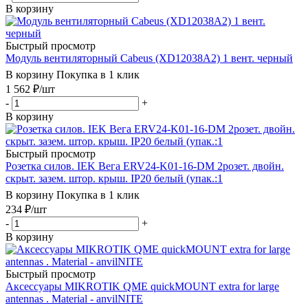
В корзину
Быстрый просмотр
Модуль вентиляторный Cabeus (XD12038A2) 1 вент. черный
В корзину
Покупка в 1 клик
1 562
₽
/шт
-
+
В корзину
Быстрый просмотр
Розетка силов. IEK Вега ERV24-K01-16-DM 2розет. двойн.
скрыт. зазем. штор. крыш. IP20 белый (упак.:1
В корзину
Покупка в 1 клик
234
₽
/шт
-
+
В корзину
Быстрый просмотр
Аксессуары MIKROTIK QME quickMOUNT extra for large
antennas . Material - anvilNITE