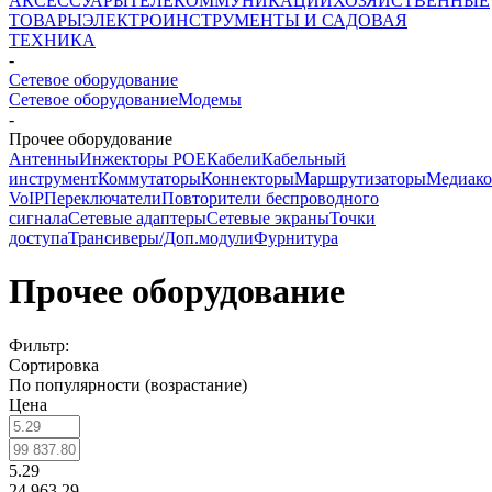
АКСЕССУАРЫ
ТЕЛЕКОММУНИКАЦИИ
ХОЗЯЙСТВЕННЫЕ
ТОВАРЫ
ЭЛЕКТРОИНСТРУМЕНТЫ И САДОВАЯ
ТЕХНИКА
-
Cетевое оборудование
Cетевое оборудование
Модемы
-
Прочее оборудование
Антенны
Инжекторы POE
Кабели
Кабельный
инструмент
Коммутаторы
Коннекторы
Маршрутизаторы
Медиако
VoIP
Переключатели
Повторители беспроводного
сигнала
Сетевые адаптеры
Сетевые экраны
Точки
доступа
Трансиверы/Доп.модули
Фурнитура
Прочее оборудование
Фильтр:
Сортировка
По популярности (возрастание)
Цена
5.29
24 963.29