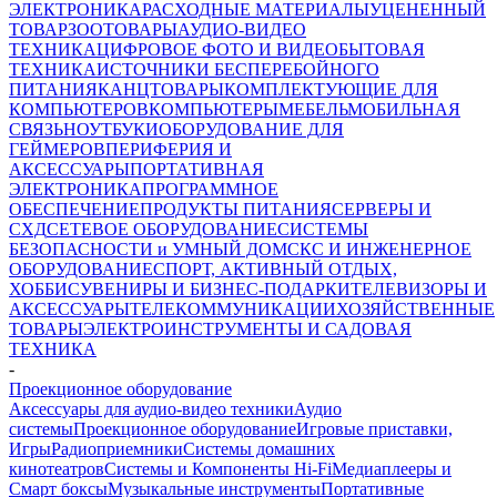
ЭЛЕКТРОНИКА
РАСХОДНЫЕ МАТЕРИАЛЫ
УЦЕНЕННЫЙ
ТОВАР
ЗООТОВАРЫ
АУДИО-ВИДЕО
ТЕХНИКА
ЦИФРОВОЕ ФОТО И ВИДЕО
БЫТОВАЯ
ТЕХНИКА
ИСТОЧНИКИ БЕСПЕРЕБОЙНОГО
ПИТАНИЯ
КАНЦТОВАРЫ
КОМПЛЕКТУЮЩИЕ ДЛЯ
КОМПЬЮТЕРОВ
КОМПЬЮТЕРЫ
МЕБЕЛЬ
МОБИЛЬНАЯ
СВЯЗЬ
НОУТБУКИ
ОБОРУДОВАНИЕ ДЛЯ
ГЕЙМЕРОВ
ПЕРИФЕРИЯ И
АКСЕССУАРЫ
ПОРТАТИВНАЯ
ЭЛЕКТРОНИКА
ПРОГРАММНОЕ
ОБЕСПЕЧЕНИЕ
ПРОДУКТЫ ПИТАНИЯ
СЕРВЕРЫ И
СХД
СЕТЕВОЕ ОБОРУДОВАНИЕ
СИСТЕМЫ
БЕЗОПАСНОСТИ и УМНЫЙ ДОМ
СКС И ИНЖЕНЕРНОЕ
ОБОРУДОВАНИЕ
СПОРТ, АКТИВНЫЙ ОТДЫХ,
ХОББИ
СУВЕНИРЫ И БИЗНЕС-ПОДАРКИ
ТЕЛЕВИЗОРЫ И
АКСЕССУАРЫ
ТЕЛЕКОММУНИКАЦИИ
ХОЗЯЙСТВЕННЫЕ
ТОВАРЫ
ЭЛЕКТРОИНСТРУМЕНТЫ И САДОВАЯ
ТЕХНИКА
-
Проекционное оборудование
Аксессуары для аудио-видео техники
Аудио
системы
Проекционное оборудование
Игровые приставки,
Игры
Радиоприемники
Системы домашних
кинотеатров
Системы и Компоненты Hi-Fi
Медиаплееры и
Смарт боксы
Музыкальные инструменты
Портативные