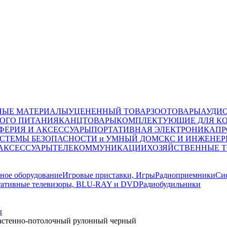
НЫЕ МАТЕРИАЛЫ
УЦЕНЕННЫЙ ТОВАР
ЗООТОВАРЫ
АУДИ
ОГО ПИТАНИЯ
КАНЦТОВАРЫ
КОМПЛЕКТУЮЩИЕ ДЛЯ К
ФЕРИЯ И АКСЕССУАРЫ
ПОРТАТИВНАЯ ЭЛЕКТРОНИКА
ПР
СТЕМЫ БЕЗОПАСНОСТИ и УМНЫЙ ДОМ
СКС И ИНЖЕНЕР
 АКСЕССУАРЫ
ТЕЛЕКОММУНИКАЦИИ
ХОЗЯЙСТВЕННЫЕ 
ное оборудование
Игровые приставки, Игры
Радиоприемники
Си
ативные телевизоры, BLU-RAY и DVD
Радиобудильники
ы
настенно-потолочный рулонный черный