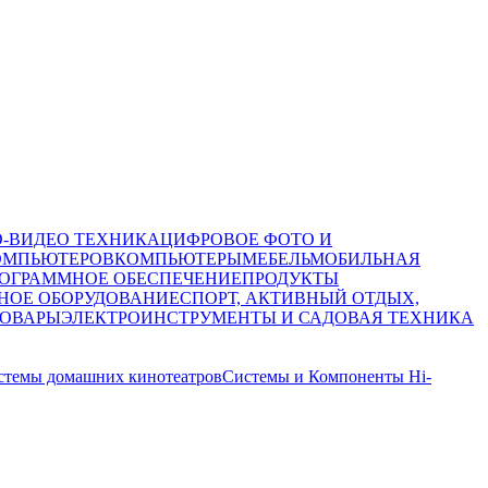
О-ВИДЕО ТЕХНИКА
ЦИФРОВОЕ ФОТО И
ОМПЬЮТЕРОВ
КОМПЬЮТЕРЫ
МЕБЕЛЬ
МОБИЛЬНАЯ
ОГРАММНОЕ ОБЕСПЕЧЕНИЕ
ПРОДУКТЫ
НОЕ ОБОРУДОВАНИЕ
СПОРТ, АКТИВНЫЙ ОТДЫХ,
ТОВАРЫ
ЭЛЕКТРОИНСТРУМЕНТЫ И САДОВАЯ ТЕХНИКА
стемы домашних кинотеатров
Системы и Компоненты Hi-