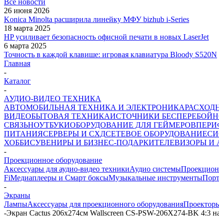
Все новости
26 июня 2026
Konica Minolta расширила линейку МФУ bizhub i-Series
18 марта 2025
HP усиливает безопасность офисной печати в новых LaserJet
6 марта 2025
Точность в каждой клавише: игровая клавиатура Bloody S520N
Главная
-
Каталог
-
АУДИО-ВИДЕО ТЕХНИКА
АВТОМОБИЛЬНАЯ ТЕХНИКА И ЭЛЕКТРОНИКА
РАСХОД
ВИДЕО
БЫТОВАЯ ТЕХНИКА
ИСТОЧНИКИ БЕСПЕРЕБОЙН
СВЯЗЬ
НОУТБУКИ
ОБОРУДОВАНИЕ ДЛЯ ГЕЙМЕРОВ
ПЕРИ
ПИТАНИЯ
СЕРВЕРЫ И СХД
СЕТЕВОЕ ОБОРУДОВАНИЕ
СИ
ХОББИ
СУВЕНИРЫ И БИЗНЕС-ПОДАРКИ
ТЕЛЕВИЗОРЫ И
-
Проекционное оборудование
Аксессуары для аудио-видео техники
Аудио системы
Проекцион
Fi
Медиаплееры и Смарт боксы
Музыкальные инструменты
Порт
-
Экраны
Лампы
Аксессуары для проекционного оборудования
Проектор
-
Экран Cactus 206x274см Wallscreen CS-PSW-206X274-BK 4:3 