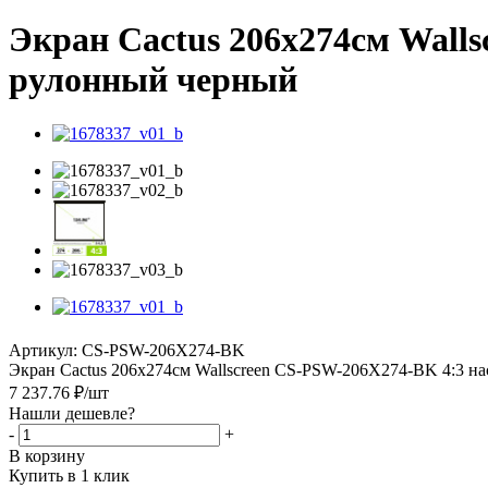
Экран Cactus 206x274см Wall
рулонный черный
Артикул:
CS-PSW-206X274-BK
Экран Cactus 206x274см Wallscreen CS-PSW-206X274-BK 4:3 
7 237.76
₽
/шт
Нашли дешевле?
-
+
В корзину
Купить в 1 клик