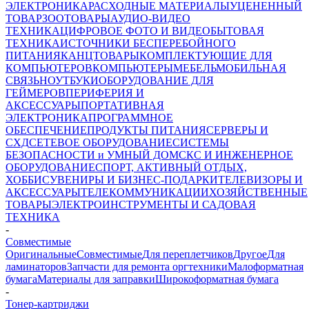
ЭЛЕКТРОНИКА
РАСХОДНЫЕ МАТЕРИАЛЫ
УЦЕНЕННЫЙ
ТОВАР
ЗООТОВАРЫ
АУДИО-ВИДЕО
ТЕХНИКА
ЦИФРОВОЕ ФОТО И ВИДЕО
БЫТОВАЯ
ТЕХНИКА
ИСТОЧНИКИ БЕСПЕРЕБОЙНОГО
ПИТАНИЯ
КАНЦТОВАРЫ
КОМПЛЕКТУЮЩИЕ ДЛЯ
КОМПЬЮТЕРОВ
КОМПЬЮТЕРЫ
МЕБЕЛЬ
МОБИЛЬНАЯ
СВЯЗЬ
НОУТБУКИ
ОБОРУДОВАНИЕ ДЛЯ
ГЕЙМЕРОВ
ПЕРИФЕРИЯ И
АКСЕССУАРЫ
ПОРТАТИВНАЯ
ЭЛЕКТРОНИКА
ПРОГРАММНОЕ
ОБЕСПЕЧЕНИЕ
ПРОДУКТЫ ПИТАНИЯ
СЕРВЕРЫ И
СХД
СЕТЕВОЕ ОБОРУДОВАНИЕ
СИСТЕМЫ
БЕЗОПАСНОСТИ и УМНЫЙ ДОМ
СКС И ИНЖЕНЕРНОЕ
ОБОРУДОВАНИЕ
СПОРТ, АКТИВНЫЙ ОТДЫХ,
ХОББИ
СУВЕНИРЫ И БИЗНЕС-ПОДАРКИ
ТЕЛЕВИЗОРЫ И
АКСЕССУАРЫ
ТЕЛЕКОММУНИКАЦИИ
ХОЗЯЙСТВЕННЫЕ
ТОВАРЫ
ЭЛЕКТРОИНСТРУМЕНТЫ И САДОВАЯ
ТЕХНИКА
-
Совместимые
Оригинальные
Совместимые
Для переплетчиков
Другое
Для
ламинаторов
Запчасти для ремонта оргтехники
Малоформатная
бумага
Материалы для заправки
Широкоформатная бумага
-
Тонер-картриджи