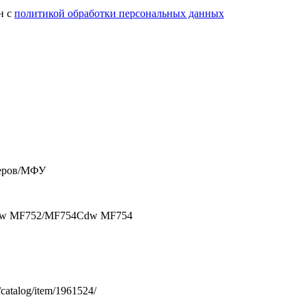
н с
политикой обработки персональных данных
теров/МФУ
w MF752/MF754Cdw MF754
u/catalog/item/1961524/