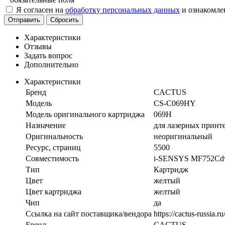
Я согласен на
обработку персональных данных
и ознакомле
Отправить
Сбросить
Характеристики
Отзывы
Задать вопрос
Дополнительно
Характеристики
Бренд
CACTUS
Модель
CS-C069HY
Модель оригинального картриджа
069H
Назначение
для лазерных прин
Оригинальность
неоригинальный
Ресурс, страниц
5500
Совместимость
i-SENSYS MF752Cd
Тип
Картридж
Цвет
желтый
Цвет картриджа
желтый
Чип
да
Ссылка на сайт поставщика/вендора
https://cactus-russia.r
Бренд
CACTUS