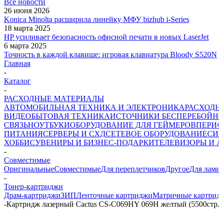
Все новости
26 июня 2026
Konica Minolta расширила линейку МФУ bizhub i-Series
18 марта 2025
HP усиливает безопасность офисной печати в новых LaserJet
6 марта 2025
Точность в каждой клавише: игровая клавиатура Bloody S520N
Главная
-
Каталог
-
РАСХОДНЫЕ МАТЕРИАЛЫ
АВТОМОБИЛЬНАЯ ТЕХНИКА И ЭЛЕКТРОНИКА
РАСХОД
ВИДЕО
БЫТОВАЯ ТЕХНИКА
ИСТОЧНИКИ БЕСПЕРЕБОЙН
СВЯЗЬ
НОУТБУКИ
ОБОРУДОВАНИЕ ДЛЯ ГЕЙМЕРОВ
ПЕРИ
ПИТАНИЯ
СЕРВЕРЫ И СХД
СЕТЕВОЕ ОБОРУДОВАНИЕ
СИ
ХОББИ
СУВЕНИРЫ И БИЗНЕС-ПОДАРКИ
ТЕЛЕВИЗОРЫ И
-
Совместимые
Оригинальные
Совместимые
Для переплетчиков
Другое
Для лам
-
Тонер-картриджи
Драм-картриджи
ЗИП
Ленточные картриджи
Матричные картри
-
Картридж лазерный Cactus CS-C069HY 069H желтый (5500стр