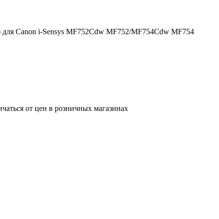
.) для Canon i-Sensys MF752Cdw MF752/MF754Cdw MF754
ичаться от цен в розничных магазинах