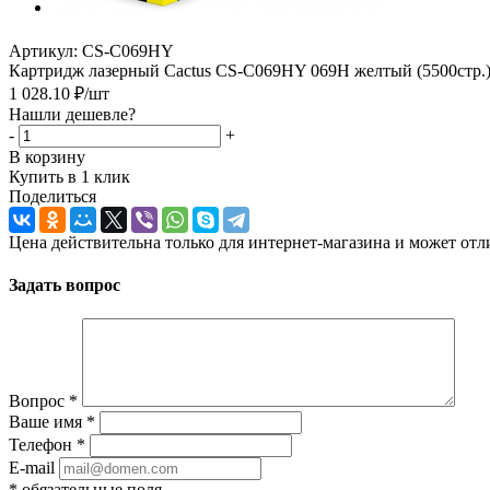
Артикул:
CS-C069HY
Картридж лазерный Cactus CS-C069HY 069H желтый (5500стр
1 028.10
₽
/шт
Нашли дешевле?
-
+
В корзину
Купить в 1 клик
Поделиться
Цена действительна только для интернет-магазина и может отл
Задать вопрос
Вопрос
*
Ваше имя
*
Телефон
*
E-mail
*
обязательные поля