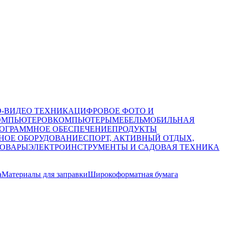
О-ВИДЕО ТЕХНИКА
ЦИФРОВОЕ ФОТО И
ОМПЬЮТЕРОВ
КОМПЬЮТЕРЫ
МЕБЕЛЬ
МОБИЛЬНАЯ
ОГРАММНОЕ ОБЕСПЕЧЕНИЕ
ПРОДУКТЫ
НОЕ ОБОРУДОВАНИЕ
СПОРТ, АКТИВНЫЙ ОТДЫХ,
ТОВАРЫ
ЭЛЕКТРОИНСТРУМЕНТЫ И САДОВАЯ ТЕХНИКА
а
Материалы для заправки
Широкоформатная бумага