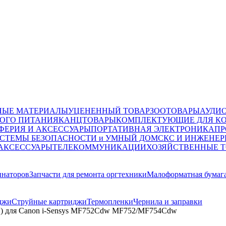
НЫЕ МАТЕРИАЛЫ
УЦЕНЕННЫЙ ТОВАР
ЗООТОВАРЫ
АУДИ
ОГО ПИТАНИЯ
КАНЦТОВАРЫ
КОМПЛЕКТУЮЩИЕ ДЛЯ К
ФЕРИЯ И АКСЕССУАРЫ
ПОРТАТИВНАЯ ЭЛЕКТРОНИКА
ПР
СТЕМЫ БЕЗОПАСНОСТИ и УМНЫЙ ДОМ
СКС И ИНЖЕНЕР
 АКСЕССУАРЫ
ТЕЛЕКОММУНИКАЦИИ
ХОЗЯЙСТВЕННЫЕ 
инаторов
Запчасти для ремонта оргтехники
Малоформатная бумаг
джи
Струйные картриджи
Термопленки
Чернила и заправки
.) для Canon i-Sensys MF752Cdw MF752/MF754Cdw