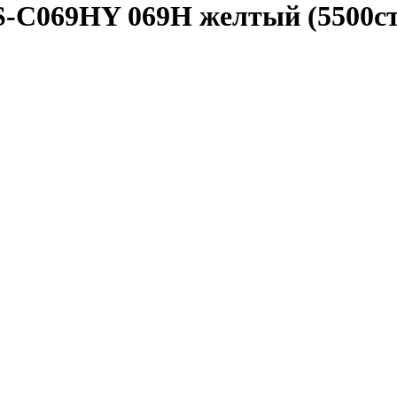
-C069HY 069H желтый (5500стр.