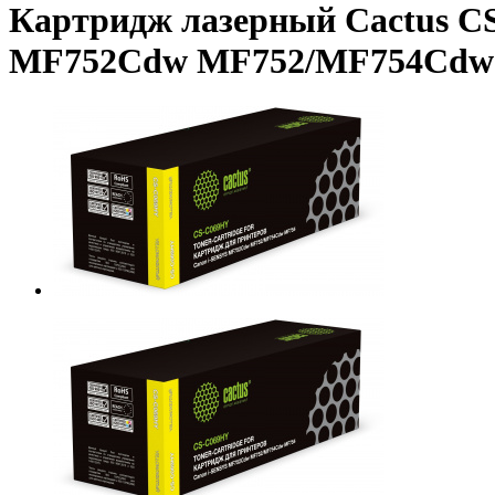
Картридж лазерный Cactus CS
MF752Cdw MF752/MF754Cdw