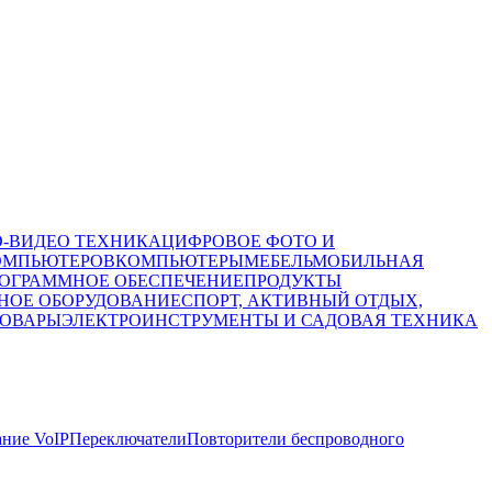
О-ВИДЕО ТЕХНИКА
ЦИФРОВОЕ ФОТО И
ОМПЬЮТЕРОВ
КОМПЬЮТЕРЫ
МЕБЕЛЬ
МОБИЛЬНАЯ
ОГРАММНОЕ ОБЕСПЕЧЕНИЕ
ПРОДУКТЫ
НОЕ ОБОРУДОВАНИЕ
СПОРТ, АКТИВНЫЙ ОТДЫХ,
ТОВАРЫ
ЭЛЕКТРОИНСТРУМЕНТЫ И САДОВАЯ ТЕХНИКА
ние VoIP
Переключатели
Повторители беспроводного