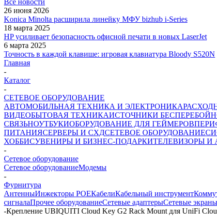
Все новости
26 июня 2026
Konica Minolta расширила линейку МФУ bizhub i-Series
18 марта 2025
HP усиливает безопасность офисной печати в новых LaserJet
6 марта 2025
Точность в каждой клавише: игровая клавиатура Bloody S520N
Главная
-
Каталог
-
СЕТЕВОЕ ОБОРУДОВАНИЕ
АВТОМОБИЛЬНАЯ ТЕХНИКА И ЭЛЕКТРОНИКА
РАСХОД
ВИДЕО
БЫТОВАЯ ТЕХНИКА
ИСТОЧНИКИ БЕСПЕРЕБОЙН
СВЯЗЬ
НОУТБУКИ
ОБОРУДОВАНИЕ ДЛЯ ГЕЙМЕРОВ
ПЕРИ
ПИТАНИЯ
СЕРВЕРЫ И СХД
СЕТЕВОЕ ОБОРУДОВАНИЕ
СИ
ХОББИ
СУВЕНИРЫ И БИЗНЕС-ПОДАРКИ
ТЕЛЕВИЗОРЫ И
-
Cетевое оборудование
Cетевое оборудование
Модемы
-
Фурнитура
Антенны
Инжекторы POE
Кабели
Кабельный инструмент
Комму
сигнала
Прочее оборудование
Сетевые адаптеры
Сетевые экран
-
Крепление UBIQUITI Cloud Key G2 Rack Mount для UniFi Clo