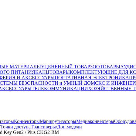
НЫЕ МАТЕРИАЛЫ
УЦЕНЕННЫЙ ТОВАР
ЗООТОВАРЫ
АУДИ
ОГО ПИТАНИЯ
КАНЦТОВАРЫ
КОМПЛЕКТУЮЩИЕ ДЛЯ К
ФЕРИЯ И АКСЕССУАРЫ
ПОРТАТИВНАЯ ЭЛЕКТРОНИКА
ПР
СТЕМЫ БЕЗОПАСНОСТИ и УМНЫЙ ДОМ
СКС И ИНЖЕНЕР
 АКСЕССУАРЫ
ТЕЛЕКОММУНИКАЦИИ
ХОЗЯЙСТВЕННЫЕ 
таторы
Коннекторы
Маршрутизаторы
Медиаконвертеры
Оборудова
ы
Точки доступа
Трансиверы/Доп.модули
ud Key Gen2 / Plus CKG2-RM