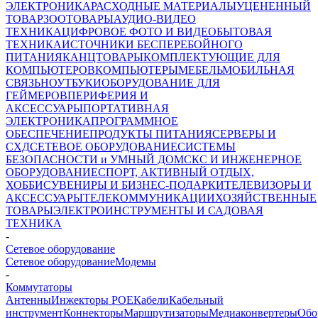
ЭЛЕКТРОНИКА
РАСХОДНЫЕ МАТЕРИАЛЫ
УЦЕНЕННЫЙ
ТОВАР
ЗООТОВАРЫ
АУДИО-ВИДЕО
ТЕХНИКА
ЦИФРОВОЕ ФОТО И ВИДЕО
БЫТОВАЯ
ТЕХНИКА
ИСТОЧНИКИ БЕСПЕРЕБОЙНОГО
ПИТАНИЯ
КАНЦТОВАРЫ
КОМПЛЕКТУЮЩИЕ ДЛЯ
КОМПЬЮТЕРОВ
КОМПЬЮТЕРЫ
МЕБЕЛЬ
МОБИЛЬНАЯ
СВЯЗЬ
НОУТБУКИ
ОБОРУДОВАНИЕ ДЛЯ
ГЕЙМЕРОВ
ПЕРИФЕРИЯ И
АКСЕССУАРЫ
ПОРТАТИВНАЯ
ЭЛЕКТРОНИКА
ПРОГРАММНОЕ
ОБЕСПЕЧЕНИЕ
ПРОДУКТЫ ПИТАНИЯ
СЕРВЕРЫ И
СХД
СЕТЕВОЕ ОБОРУДОВАНИЕ
СИСТЕМЫ
БЕЗОПАСНОСТИ и УМНЫЙ ДОМ
СКС И ИНЖЕНЕРНОЕ
ОБОРУДОВАНИЕ
СПОРТ, АКТИВНЫЙ ОТДЫХ,
ХОББИ
СУВЕНИРЫ И БИЗНЕС-ПОДАРКИ
ТЕЛЕВИЗОРЫ И
АКСЕССУАРЫ
ТЕЛЕКОММУНИКАЦИИ
ХОЗЯЙСТВЕННЫЕ
ТОВАРЫ
ЭЛЕКТРОИНСТРУМЕНТЫ И САДОВАЯ
ТЕХНИКА
-
Cетевое оборудование
Cетевое оборудование
Модемы
-
Коммутаторы
Антенны
Инжекторы POE
Кабели
Кабельный
инструмент
Коннекторы
Маршрутизаторы
Медиаконвертеры
Обо